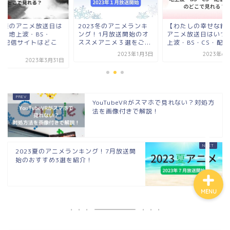
023冬のアニメランキ
【わたしの幸せな結婚】
地獄楽のアニメ放送
グ！1月放送開始のオ
アニメ放送日はいつ？地
いつ？地上波・BS・
スメアニメ３選をご...
上波・BS・CS・配信...
CS・配信サイトはど
で...
2023年1月3日
2023年6月30日
2023年3
ホーム
プロフィール
YouTubeVRがスマホで見れない？対処方
法を画像付きで解説！
お問い合わせ
2023夏のアニメランキング！7月放送開
始のおすすめ3選を紹介！
MENU