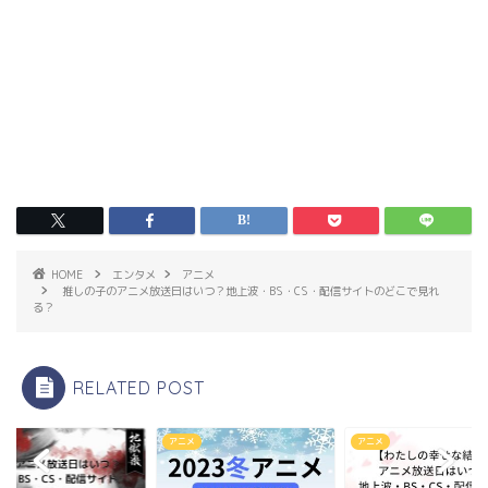
HOME
エンタメ
アニメ
推しの子のアニメ放送日はいつ？地上波・BS・CS・配信サイトのどこで見れ
る？
RELATED POST
メ
アニメ
アニメ